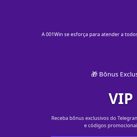
A 001Win se esforça para atender a todos
🎁 Bônus Exclu
VIP
Receba bônus exclusivos do Telegra
e códigos promocionai