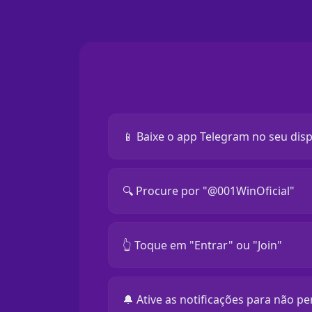
📱 Baixe o app Telegram no seu disp
🔍 Procure por "@001WinOficial"
👆 Toque em "Entrar" ou "Join"
🔔 Ative as notificações para não p