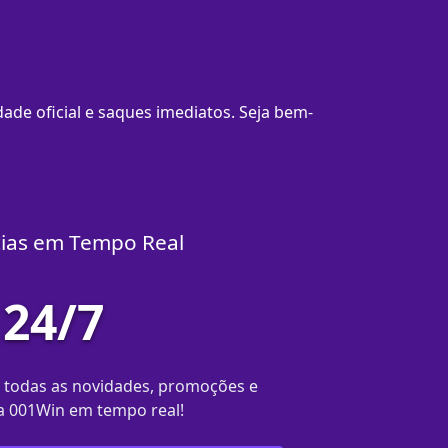
ade oficial e saques imediatos. Seja bem-
cias em Tempo Real
24/7
e todas as novidades, promoções e
a 001Win em tempo real!