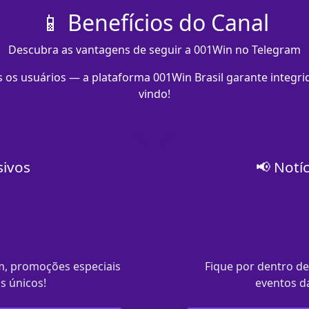
📱 Benefícios do Canal
Descubra as vantagens de seguir a 001Win no Telegram
 os usuários — a plataforma 001Win Brasil garante integrid
vindo!
sivos
📢 Notí
m, promoções especiais
Fique por dentro d
s únicos!
eventos d