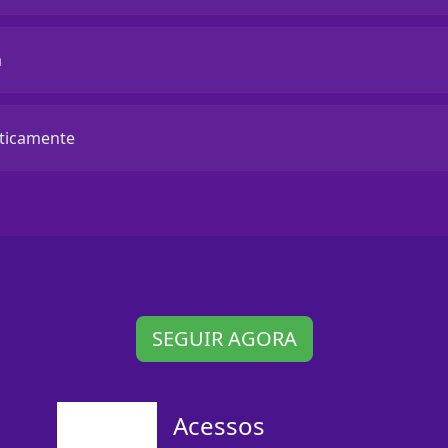
a
aticamente
SEGUIR AGORA
Acessos