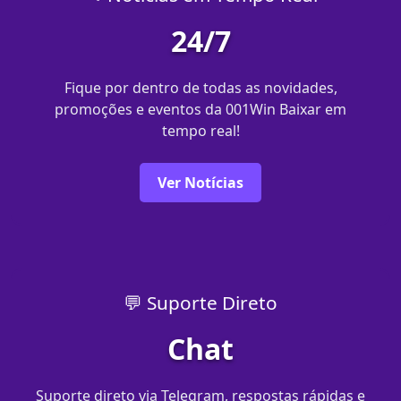
24/7
Fique por dentro de todas as novidades,
promoções e eventos da 001Win Baixar em
tempo real!
Ver Notícias
💬 Suporte Direto
Chat
Suporte direto via Telegram, respostas rápidas e