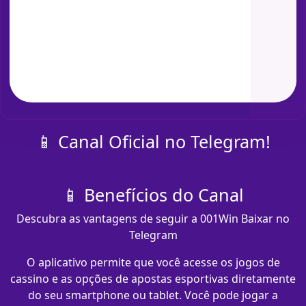
📱 Canal Oficial no Telegram!
📱 Benefícios do Canal
Descubra as vantagens de seguir a 001Win Baixar no
Telegram
O aplicativo permite que você acesse os jogos de
cassino e as opções de apostas esportivas diretamente
do seu smartphone ou tablet. Você pode jogar a