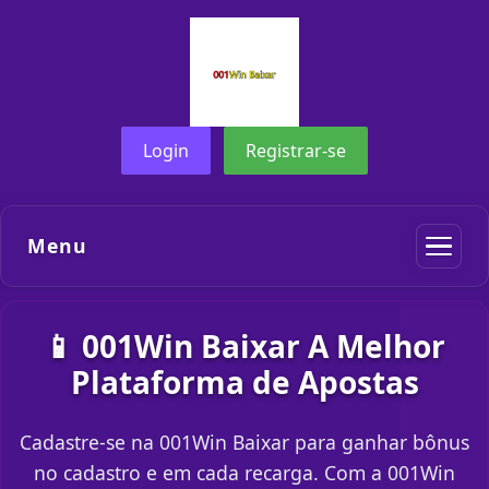
Login
Registrar-se
Menu
📱 001Win Baixar A Melhor
Plataforma de Apostas
Cadastre-se na 001Win Baixar para ganhar bônus
no cadastro e em cada recarga. Com a 001Win