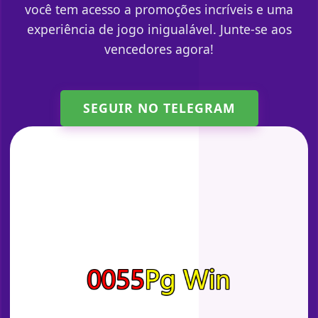
você tem acesso a promoções incríveis e uma
experiência de jogo inigualável. Junte-se aos
vencedores agora!
SEGUIR NO TELEGRAM