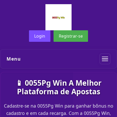
Login
Registrar-se
Menu
📱 0055Pg Win A Melhor
Plataforma de Apostas
Cadastre-se na 0055Pg Win para ganhar bônus no
cadastro e em cada recarga. Com a 0055Pg Win,