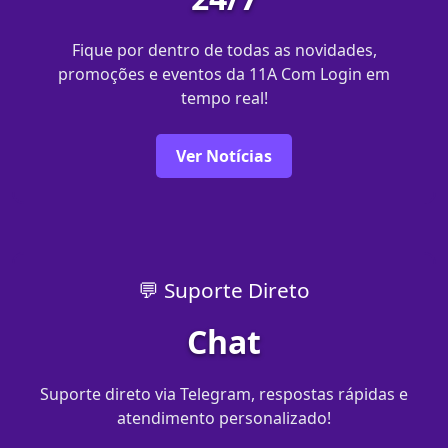
Fique por dentro de todas as novidades,
promoções e eventos da 11A Com Login em
tempo real!
Ver Notícias
💬 Suporte Direto
Chat
Suporte direto via Telegram, respostas rápidas e
atendimento personalizado!