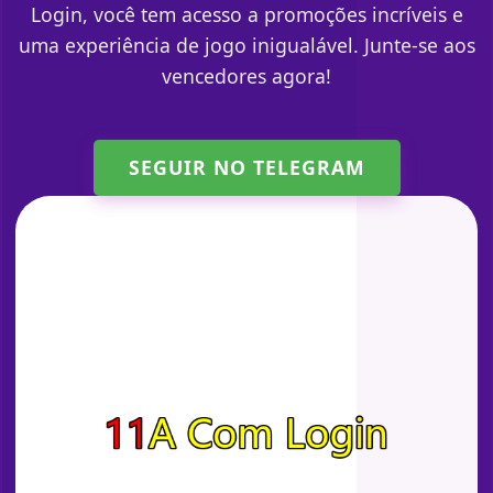
Login, você tem acesso a promoções incríveis e
uma experiência de jogo inigualável. Junte-se aos
vencedores agora!
SEGUIR NO TELEGRAM