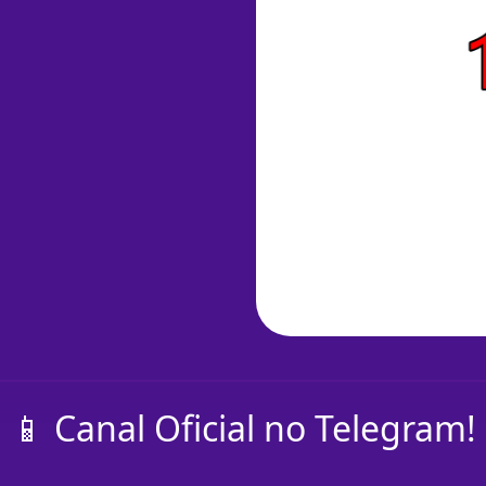
📱 Canal Oficial no Telegram!