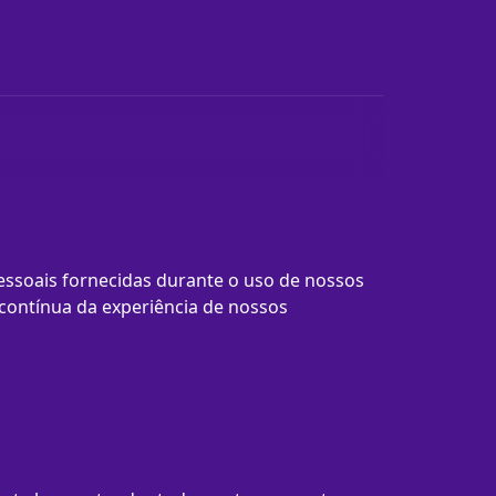
essoais fornecidas durante o uso de nossos
 contínua da experiência de nossos