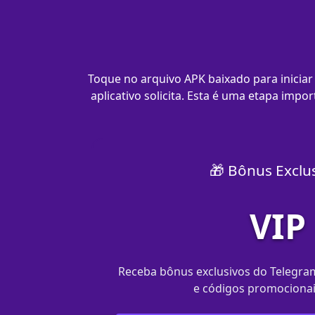
Toque no arquivo APK baixado para iniciar
aplicativo solicita. Esta é uma etapa imp
🎁 Bônus Exclu
VIP
Receba bônus exclusivos do Telegra
e códigos promocionai