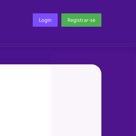
Login
Registrar-se