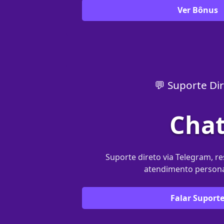
Ver Bônus
💬 Suporte Di
Cha
Suporte direto via Telegram, r
atendimento persona
Falar Suport