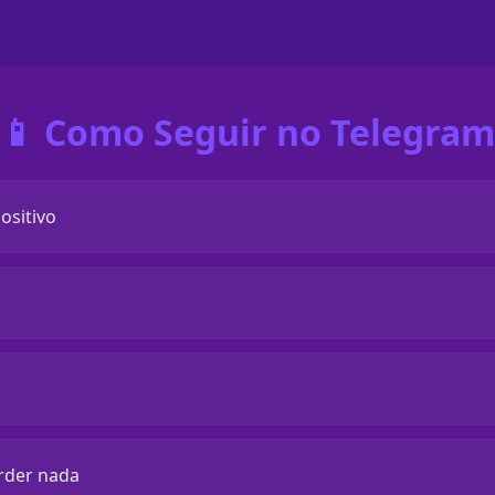
📱 Como Seguir no Telegram
ositivo
erder nada