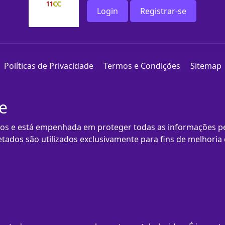
Login
Registrar-se
Políticas de Privacidade
Termos e Condições
Sitemap
de
rios e está empenhada em proteger todas as informações p
tados são utilizados exclusivamente para fins de melhoria