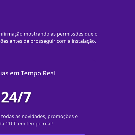
 confirmação mostrando as permissões que o
sões antes de prosseguir com a instalação.
cias em Tempo Real
24/7
e todas as novidades, promoções e
da 11CC em tempo real!