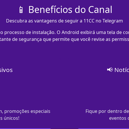
📱 Benefícios do Canal
Descubra as vantagens de seguir a 11CC no Telegram
 o processo de instalação. O Android exibirá uma tela de
ortante de segurança que permite que você revise as permis
sivos
📢 Notí
m, promoções especiais
Fique por dentro d
s únicos!
eventos 