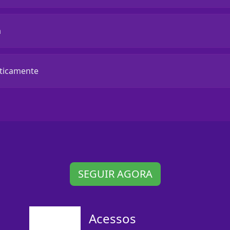
a
aticamente
SEGUIR AGORA
Acessos