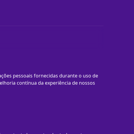
ações pessoais fornecidas durante o uso de
elhoria contínua da experiência de nossos