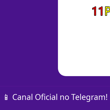
📱 Canal Oficial no Telegram!