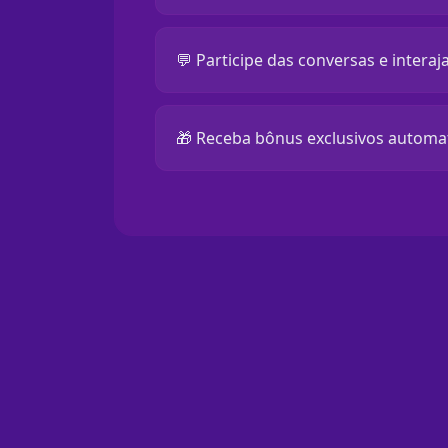
💬 Participe das conversas e interaj
🎁 Receba bônus exclusivos autom