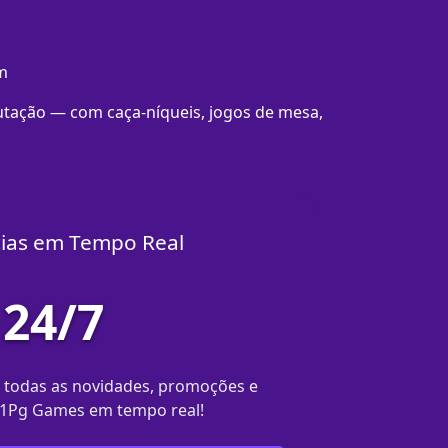
m
putação — com caça-níqueis, jogos de mesa,
cias em Tempo Real
24/7
e todas as novidades, promoções e
11Pg Games em tempo real!