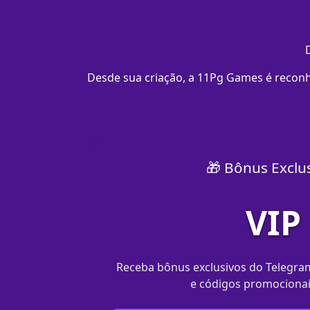
Desde sua criação, a 11Pg Games é reconhe
🎁 Bônus Exclu
VIP
Receba bônus exclusivos do Telegra
e códigos promocionai