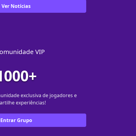
Ver Notícias
Comunidade VIP
1000+
unidade exclusiva de jogadores e
rtilhe experiências!
Entrar Grupo