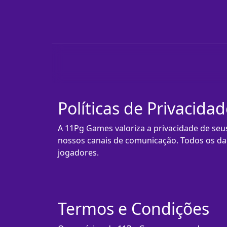
Políticas de Privacida
A 11Pg Games valoriza a privacidade de se
nossos canais de comunicação. Todos os dad
jogadores.
Termos e Condições