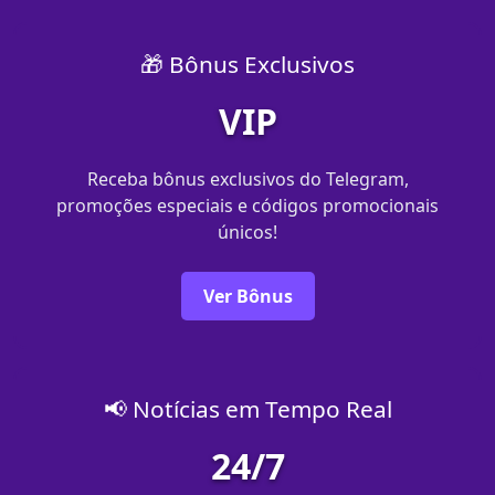
🎁 Bônus Exclusivos
VIP
Receba bônus exclusivos do Telegram,
promoções especiais e códigos promocionais
únicos!
Ver Bônus
📢 Notícias em Tempo Real
24/7