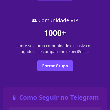
👥 Comunidade VIP
1000+
Junte-se a uma comunidade exclusiva de
jogadores e compartilhe experiências!
Entrar Grupo
📱 Como Seguir no Telegram