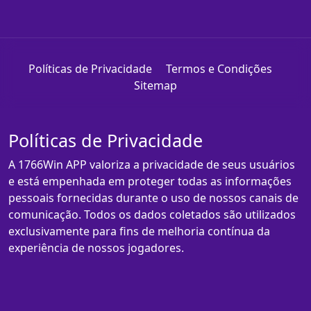
Políticas de Privacidade
Termos e Condições
Sitemap
Políticas de Privacidade
A 1766Win APP valoriza a privacidade de seus usuários
e está empenhada em proteger todas as informações
pessoais fornecidas durante o uso de nossos canais de
comunicação. Todos os dados coletados são utilizados
exclusivamente para fins de melhoria contínua da
experiência de nossos jogadores.