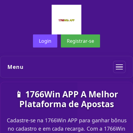
Login
Registrar-se
Menu
📱 1766Win APP A Melhor
Plataforma de Apostas
Cadastre-se na 1766Win APP para ganhar bônus
no cadastro e em cada recarga. Com a 1766Win