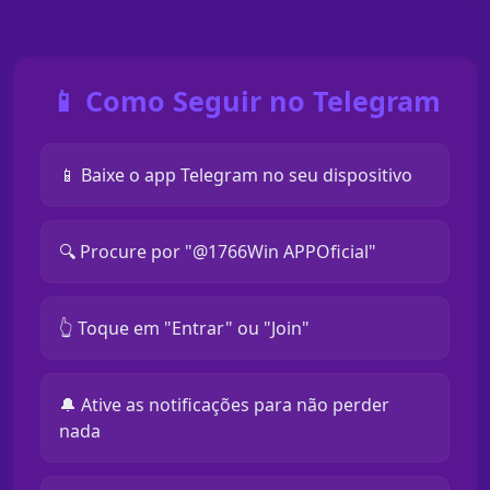
📱 Como Seguir no Telegram
📱 Baixe o app Telegram no seu dispositivo
🔍 Procure por "@1766Win APPOficial"
👆 Toque em "Entrar" ou "Join"
🔔 Ative as notificações para não perder
nada