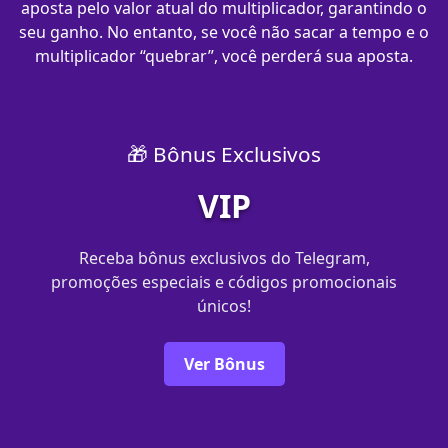
aposta pelo valor atual do multiplicador, garantindo o
seu ganho. No entanto, se você não sacar a tempo e o
multiplicador “quebrar”, você perderá sua aposta.
🎁 Bônus Exclusivos
VIP
Receba bônus exclusivos do Telegram,
promoções especiais e códigos promocionais
únicos!
Ver Bônus