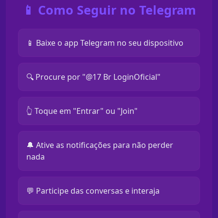
📱 Como Seguir no Telegram
📱 Baixe o app Telegram no seu dispositivo
🔍 Procure por "@17 Br LoginOficial"
👆 Toque em "Entrar" ou "Join"
🔔 Ative as notificações para não perder
nada
💬 Participe das conversas e interaja