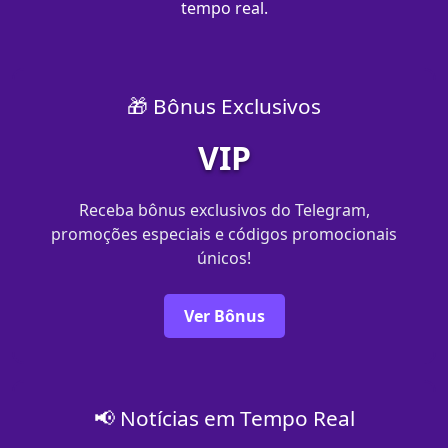
tempo real.
🎁 Bônus Exclusivos
VIP
Receba bônus exclusivos do Telegram,
promoções especiais e códigos promocionais
únicos!
Ver Bônus
📢 Notícias em Tempo Real