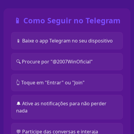
📱 Como Seguir no Telegram
📱 Baixe o app Telegram no seu dispositivo
🔍 Procure por "@2007WinOficial"
👆 Toque em "Entrar" ou "Join"
🔔 Ative as notificações para não perder
nada
💬 Participe das conversas e interaja