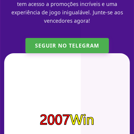
tem acesso a promoções incríveis e uma
experiência de jogo inigualável. Junte-se aos
vencedores agora!
SEGUIR NO TELEGRAM