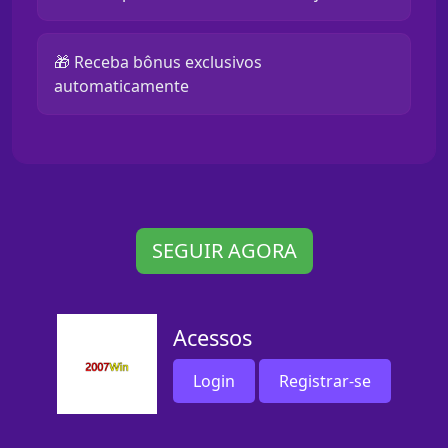
🎁 Receba bônus exclusivos
automaticamente
SEGUIR AGORA
Acessos
Login
Registrar-se