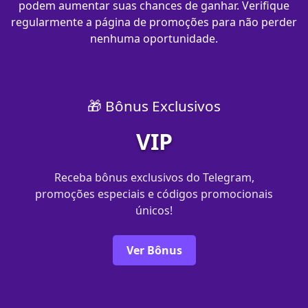
podem aumentar suas chances de ganhar. Verifique
regularmente a página de promoções para não perder
nenhuma oportunidade.
🎁 Bônus Exclusivos
VIP
Receba bônus exclusivos do Telegram,
promoções especiais e códigos promocionais
únicos!
Ver Bônus