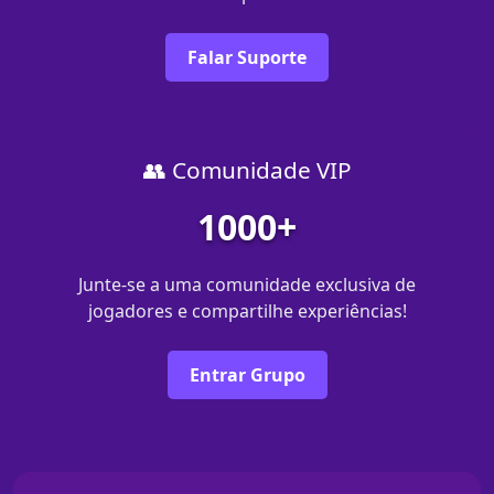
Falar Suporte
👥 Comunidade VIP
1000+
Junte-se a uma comunidade exclusiva de
jogadores e compartilhe experiências!
Entrar Grupo