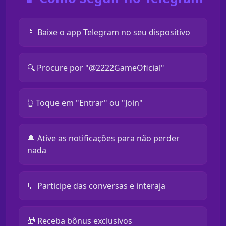
📱 Baixe o app Telegram no seu dispositivo
🔍 Procure por "@2222GameOficial"
👆 Toque em "Entrar" ou "Join"
🔔 Ative as notificações para não perder
nada
💬 Participe das conversas e interaja
🎁 Receba bônus exclusivos