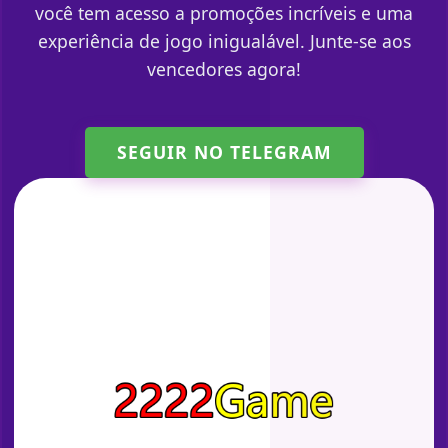
você tem acesso a promoções incríveis e uma
experiência de jogo inigualável. Junte-se aos
vencedores agora!
SEGUIR NO TELEGRAM