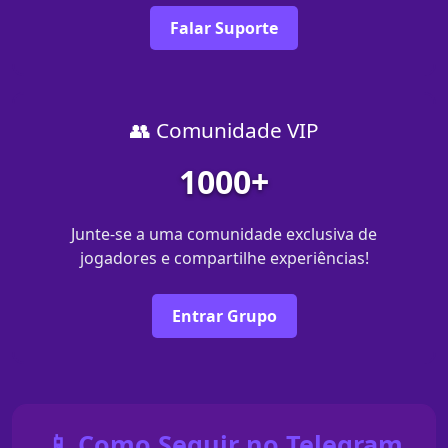
Falar Suporte
👥 Comunidade VIP
1000+
Junte-se a uma comunidade exclusiva de
jogadores e compartilhe experiências!
Entrar Grupo
📱 Como Seguir no Telegram