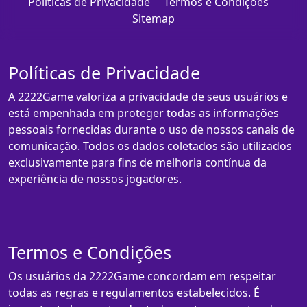
Políticas de Privacidade
Termos e Condições
Sitemap
Políticas de Privacidade
A 2222Game valoriza a privacidade de seus usuários e
está empenhada em proteger todas as informações
pessoais fornecidas durante o uso de nossos canais de
comunicação. Todos os dados coletados são utilizados
exclusivamente para fins de melhoria contínua da
experiência de nossos jogadores.
Termos e Condições
Os usuários da 2222Game concordam em respeitar
todas as regras e regulamentos estabelecidos. É