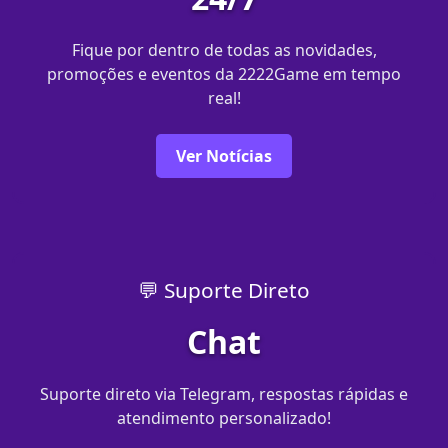
Fique por dentro de todas as novidades,
promoções e eventos da 2222Game em tempo
real!
Ver Notícias
💬 Suporte Direto
Chat
Suporte direto via Telegram, respostas rápidas e
atendimento personalizado!