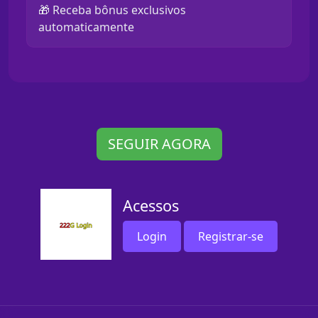
🎁 Receba bônus exclusivos
automaticamente
SEGUIR AGORA
Acessos
Login
Registrar-se