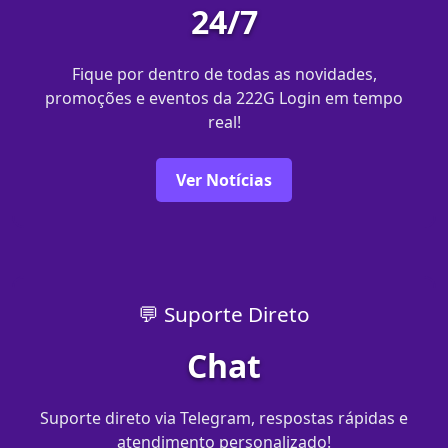
24/7
Fique por dentro de todas as novidades,
promoções e eventos da 222G Login em tempo
real!
Ver Notícias
💬 Suporte Direto
Chat
Suporte direto via Telegram, respostas rápidas e
atendimento personalizado!