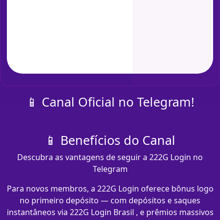
📱 Canal Oficial no Telegram!
📱 Benefícios do Canal
Descubra as vantagens de seguir a 222G Login no
Telegram
Para novos membros, a 222G Login oferece bônus logo
no primeiro depósito — com depósitos e saques
instantâneos via 222G Login Brasil , e prêmios massivos