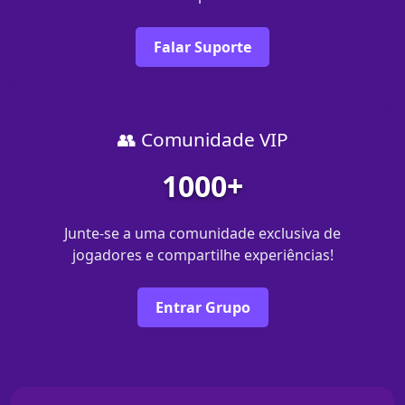
Falar Suporte
👥 Comunidade VIP
1000+
Junte-se a uma comunidade exclusiva de
jogadores e compartilhe experiências!
Entrar Grupo