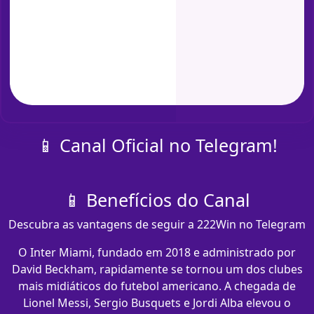
📱 Canal Oficial no Telegram!
📱 Benefícios do Canal
Descubra as vantagens de seguir a 222Win no Telegram
O Inter Miami, fundado em 2018 e administrado por
David Beckham, rapidamente se tornou um dos clubes
mais midiáticos do futebol americano. A chegada de
Lionel Messi, Sergio Busquets e Jordi Alba elevou o