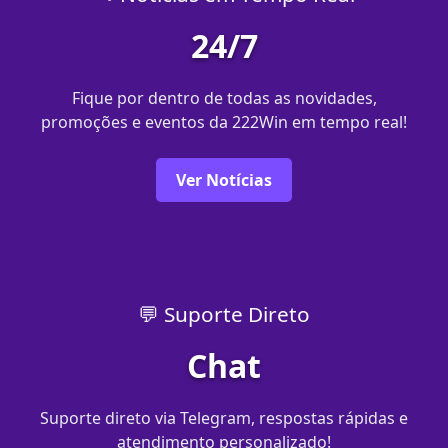
24/7
Fique por dentro de todas as novidades,
promoções e eventos da 222Win em tempo real!
Ver Notícias
💬 Suporte Direto
Chat
Suporte direto via Telegram, respostas rápidas e
atendimento personalizado!