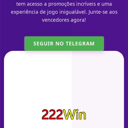
tem acesso a promoções incríveis e uma
experiência de jogo inigualável. Junte-se aos
vencedores agora!
SEGUIR NO TELEGRAM