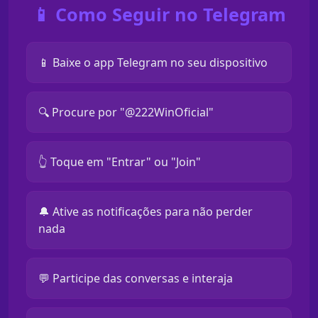
📱 Como Seguir no Telegram
📱 Baixe o app Telegram no seu dispositivo
🔍 Procure por "@222WinOficial"
👆 Toque em "Entrar" ou "Join"
🔔 Ative as notificações para não perder
nada
💬 Participe das conversas e interaja