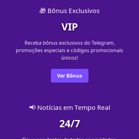
🎁 Bônus Exclusivos
VIP
Receba bônus exclusivos do Telegram,
promoções especiais e códigos promocionais
únicos!
Ver Bônus
📢 Notícias em Tempo Real
24/7