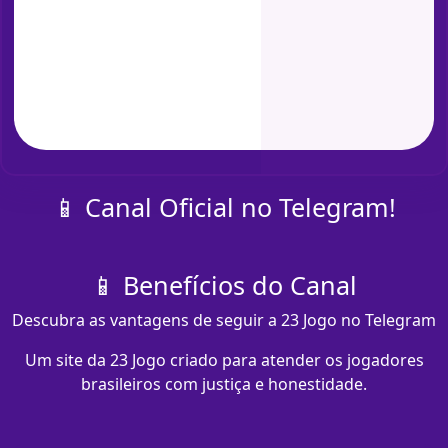
📱 Canal Oficial no Telegram!
📱 Benefícios do Canal
Descubra as vantagens de seguir a 23 Jogo no Telegram
Um site da 23 Jogo criado para atender os jogadores
brasileiros com justiça e honestidade.