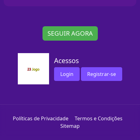
SEGUIR AGORA
Acessos
Login
Registrar-se
Políticas de Privacidade
Termos e Condições
Sitemap