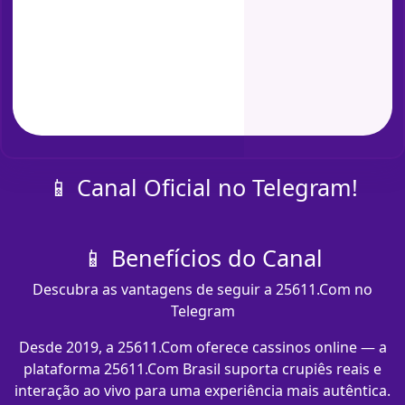
📱 Canal Oficial no Telegram!
📱 Benefícios do Canal
Descubra as vantagens de seguir a 25611.Com no
Telegram
Desde 2019, a 25611.Com oferece cassinos online — a
plataforma 25611.Com Brasil suporta crupiês reais e
interação ao vivo para uma experiência mais autêntica.