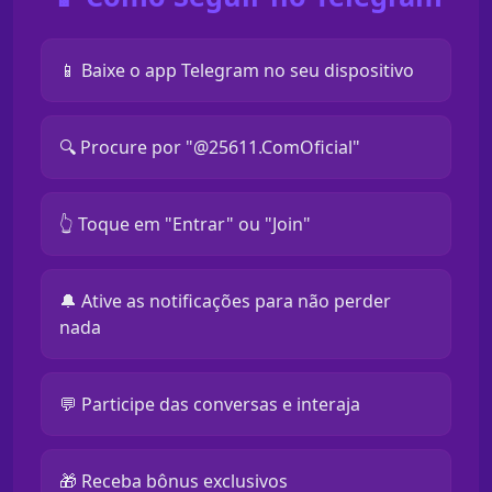
📱 Baixe o app Telegram no seu dispositivo
🔍 Procure por "@25611.ComOficial"
👆 Toque em "Entrar" ou "Join"
🔔 Ative as notificações para não perder
nada
💬 Participe das conversas e interaja
🎁 Receba bônus exclusivos