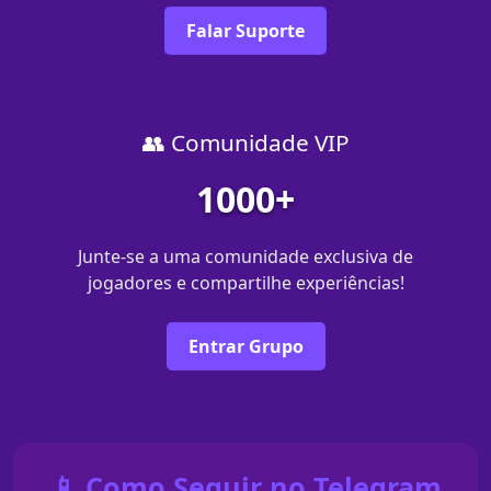
Falar Suporte
👥 Comunidade VIP
1000+
Junte-se a uma comunidade exclusiva de
jogadores e compartilhe experiências!
Entrar Grupo
📱 Como Seguir no Telegram