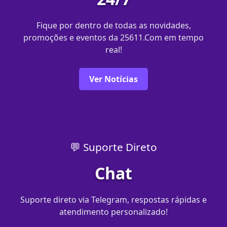
Fique por dentro de todas as novidades,
promoções e eventos da 25611.Com em tempo
real!
Ver Notícias
💬 Suporte Direto
Chat
Suporte direto via Telegram, respostas rápidas e
atendimento personalizado!