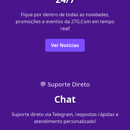
Fique por dentro de todas as novidades,
promoções e eventos da 27G.Com em tempo
real!
Ver Notícias
💬 Suporte Direto
Chat
Suporte direto via Telegram, respostas rápidas e
atendimento personalizado!