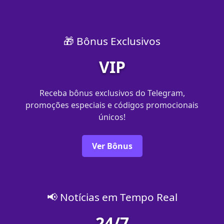
🎁 Bônus Exclusivos
VIP
Receba bônus exclusivos do Telegram,
promoções especiais e códigos promocionais
únicos!
Ver Bônus
📢 Notícias em Tempo Real
24/7