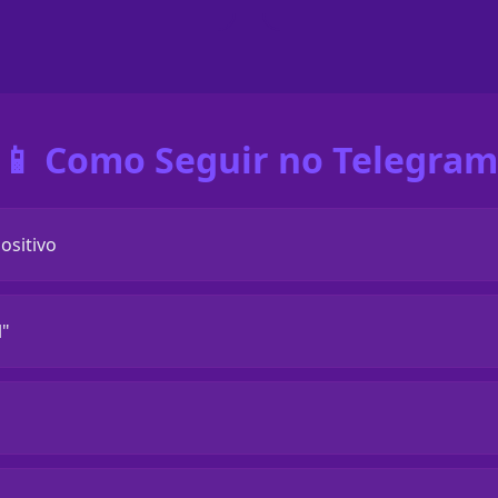
📱 Como Seguir no Telegram
ositivo
l"