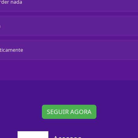
erder nada
a
aticamente
SEGUIR AGORA