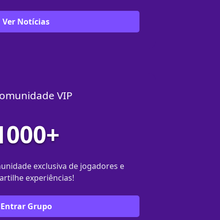
Ver Notícias
Comunidade VIP
1000+
unidade exclusiva de jogadores e
rtilhe experiências!
Entrar Grupo