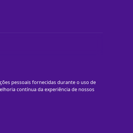
ções pessoais fornecidas durante o uso de
elhoria contínua da experiência de nossos