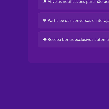
🔔 Ative as notificações para não p
💬 Participe das conversas e interaj
🎁 Receba bônus exclusivos autom