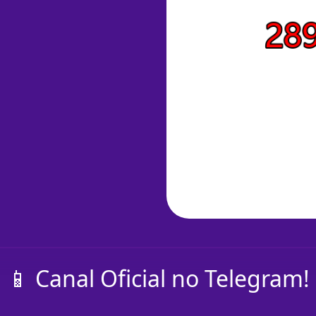
📱 Canal Oficial no Telegram!