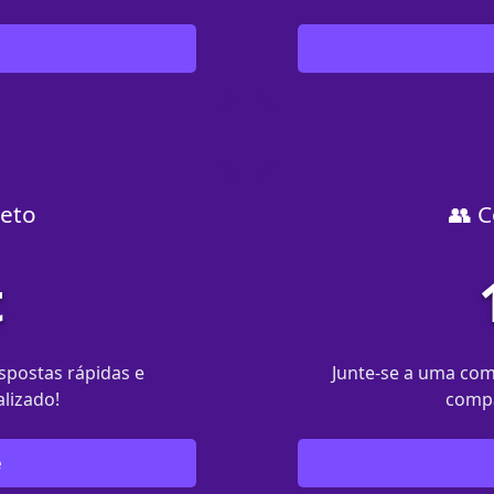
reto
👥 
t
espostas rápidas e
Junte-se a uma com
lizado!
compa
e