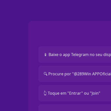
📱 Baixe o app Telegram no seu disp
🔍 Procure por "@289Win APPOficia
👆 Toque em "Entrar" ou "Join"