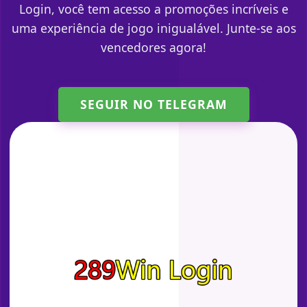
Login, você tem acesso a promoções incríveis e
uma experiência de jogo inigualável. Junte-se aos
vencedores agora!
SEGUIR NO TELEGRAM