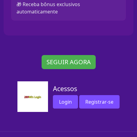
🎁 Receba bônus exclusivos
automaticamente
SEGUIR AGORA
Acessos
Login
Registrar-se