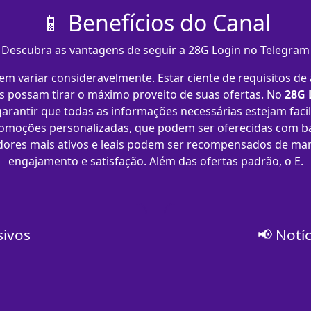
📱 Benefícios do Canal
Descubra as vantagens de seguir a 28G Login no Telegram
m variar consideravelmente. Estar ciente de requisitos de 
s possam tirar o máximo proveito de suas ofertas. No
28G 
arantir que todas as informações necessárias estejam faci
promoções personalizadas, que podem ser oferecidas com bas
gadores mais ativos e leais podem ser recompensados de m
engajamento e satisfação. Além das ofertas padrão, o E.
sivos
📢 Notí