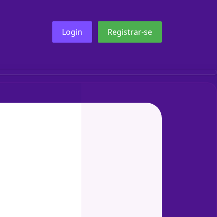
Login
Registrar-se