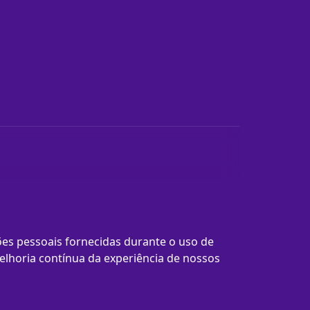
ões pessoais fornecidas durante o uso de
elhoria contínua da experiência de nossos