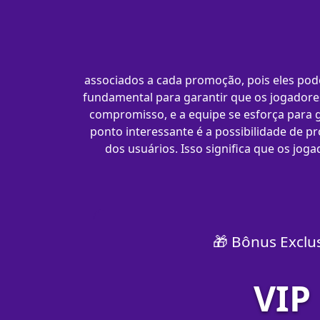
associados a cada promoção, pois eles pode
fundamental para garantir que os jogadore
compromisso, e a equipe se esforça para g
ponto interessante é a possibilidade de 
dos usuários. Isso significa que os jo
🎁 Bônus Exclu
VIP