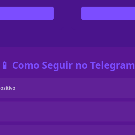
e
📱 Como Seguir no Telegram
ositivo