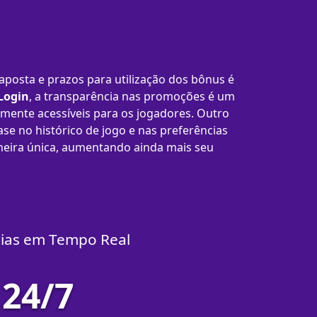
aposta e prazos para utilização dos bônus é
Login
, a transparência nas promoções é um
lmente acessíveis para os jogadores. Outro
e no histórico de jogo e nas preferências
aneira única, aumentando ainda mais seu
cias em Tempo Real
24/7