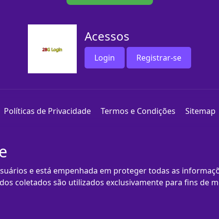
Acessos
Login
Registrar-se
Políticas de Privacidade
Termos e Condições
Sitemap
de
 usuários e está empenhada em proteger todas as informaç
os coletados são utilizados exclusivamente para fins de m