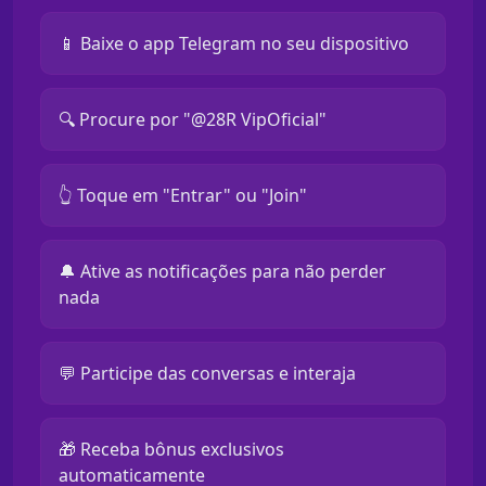
📱 Baixe o app Telegram no seu dispositivo
🔍 Procure por "@28R VipOficial"
👆 Toque em "Entrar" ou "Join"
🔔 Ative as notificações para não perder
nada
💬 Participe das conversas e interaja
🎁 Receba bônus exclusivos
automaticamente