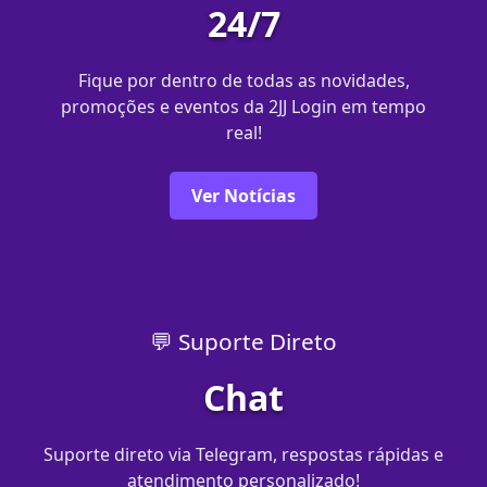
24/7
Fique por dentro de todas as novidades,
promoções e eventos da 2JJ Login em tempo
real!
Ver Notícias
💬 Suporte Direto
Chat
Suporte direto via Telegram, respostas rápidas e
atendimento personalizado!