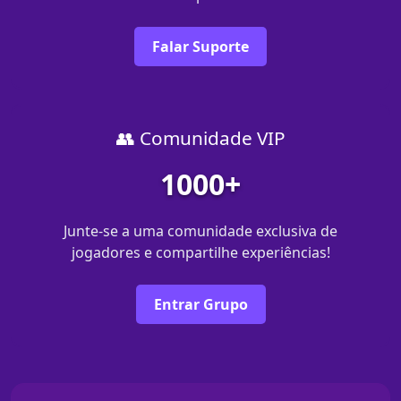
Falar Suporte
👥 Comunidade VIP
1000+
Junte-se a uma comunidade exclusiva de
jogadores e compartilhe experiências!
Entrar Grupo