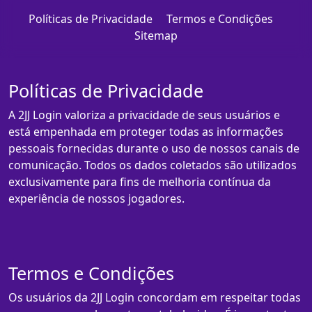
Políticas de Privacidade
Termos e Condições
Sitemap
Políticas de Privacidade
A 2JJ Login valoriza a privacidade de seus usuários e
está empenhada em proteger todas as informações
pessoais fornecidas durante o uso de nossos canais de
comunicação. Todos os dados coletados são utilizados
exclusivamente para fins de melhoria contínua da
experiência de nossos jogadores.
Termos e Condições
Os usuários da 2JJ Login concordam em respeitar todas