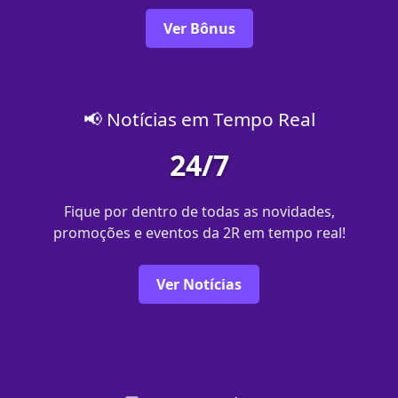
Ver Bônus
📢 Notícias em Tempo Real
24/7
Fique por dentro de todas as novidades,
promoções e eventos da 2R em tempo real!
Ver Notícias