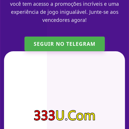
você tem acesso a promoções incríveis e uma
experiência de jogo inigualável. Junte-se aos
vencedores agora!
SEGUIR NO TELEGRAM