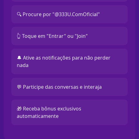
🔍 Procure por "@333U.ComOficial"
👆 Toque em "Entrar" ou "Join"
🔔 Ative as notificações para não perder
nada
💬 Participe das conversas e interaja
🎁 Receba bônus exclusivos
automaticamente