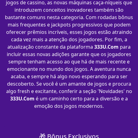
jogos de cassino, as novas máquinas caça-níqueis que
introduzem conceitos inovadores também são
bastante comuns nesta categoria. Com rodadas bônus
mais frequentes e jackpots progressivos que podem
oferecer prêmios incríveis, esses jogos estão atraindo
cada vez mais a atenção dos jogadores. Por fim, a
atualização constante da plataforma
333U.Com
para
incluir essas novas adições garante que os jogadores
sempre tenham acesso ao que há de mais recente e
emocionante no mundo dos jogos. A aventura nunca
acaba, e sempre há algo novo esperando para ser
descoberto. Se você é um amante de jogos e procura
algo fresh e excitante, conferir a seção 'Novidades' no
333U.Com
é um caminho certo para a diversão e a
emoção dos jogos modernos.
🎁 Bônus Exclusivos