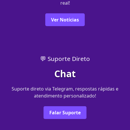
real!
Ver Notícias
💬 Suporte Direto
Chat
Suporte direto via Telegram, respostas rápidas e
atendimento personalizado!
Falar Suporte