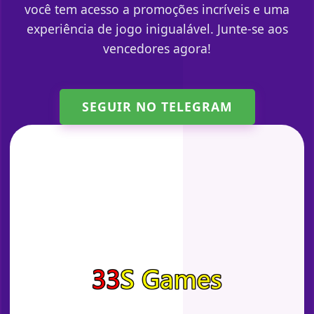
você tem acesso a promoções incríveis e uma
experiência de jogo inigualável. Junte-se aos
vencedores agora!
SEGUIR NO TELEGRAM