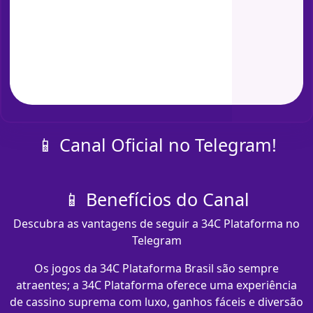
📱 Canal Oficial no Telegram!
📱 Benefícios do Canal
Descubra as vantagens de seguir a 34C Plataforma no
Telegram
Os jogos da 34C Plataforma Brasil são sempre
atraentes; a 34C Plataforma oferece uma experiência
de cassino suprema com luxo, ganhos fáceis e diversão