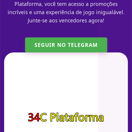
Plataforma, você tem acesso a promoções
incríveis e uma experiência de jogo inigualável.
Junte-se aos vencedores agora!
SEGUIR NO TELEGRAM