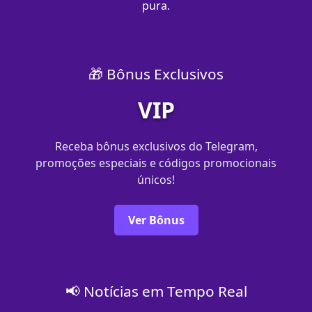
pura.
🎁 Bônus Exclusivos
VIP
Receba bônus exclusivos do Telegram,
promoções especiais e códigos promocionais
únicos!
Ver Bônus
📢 Notícias em Tempo Real