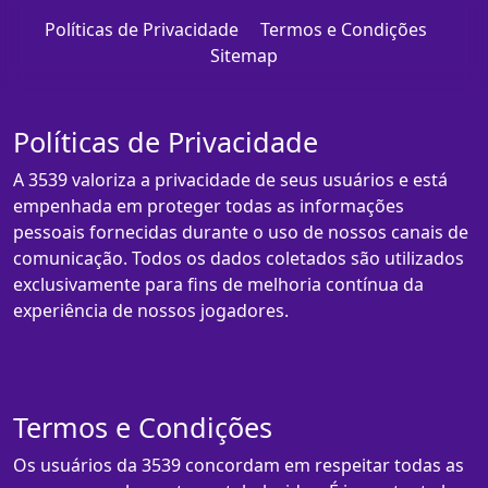
Políticas de Privacidade
Termos e Condições
Sitemap
Políticas de Privacidade
A 3539 valoriza a privacidade de seus usuários e está
empenhada em proteger todas as informações
pessoais fornecidas durante o uso de nossos canais de
comunicação. Todos os dados coletados são utilizados
exclusivamente para fins de melhoria contínua da
experiência de nossos jogadores.
Termos e Condições
Os usuários da 3539 concordam em respeitar todas as