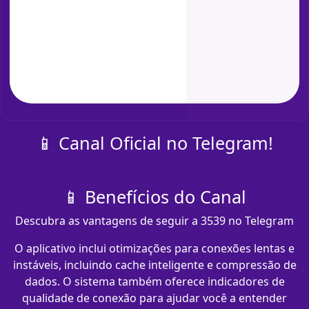
📱 Canal Oficial no Telegram!
📱 Benefícios do Canal
Descubra as vantagens de seguir a 3539 no Telegram
O aplicativo inclui otimizações para conexões lentas e
instáveis, incluindo cache inteligente e compressão de
dados. O sistema também oferece indicadores de
qualidade de conexão para ajudar você a entender