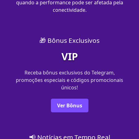
quando a performance pode ser afetada pela
conectividade.
🎁 Bônus Exclusivos
VIP
Receba bônus exclusivos do Telegram,
promoções especiais e códigos promocionais
únicos!
Ver Bônus
📢 Notícias em Tempo Real