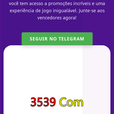
você tem acesso a promoções incríveis e uma
experiência de jogo inigualável. Junte-se aos
vencedores agora!
SEGUIR NO TELEGRAM