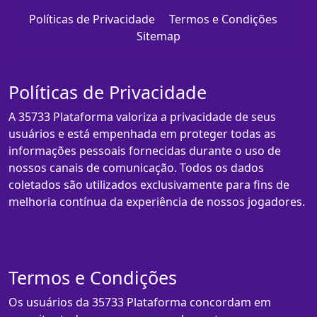
Políticas de Privacidade
Termos e Condições
Sitemap
Políticas de Privacidade
A 35733 Plataforma valoriza a privacidade de seus
usuários e está empenhada em proteger todas as
informações pessoais fornecidas durante o uso de
nossos canais de comunicação. Todos os dados
coletados são utilizados exclusivamente para fins de
melhoria contínua da experiência de nossos jogadores.
Termos e Condições
Os usuários da 35733 Plataforma concordam em