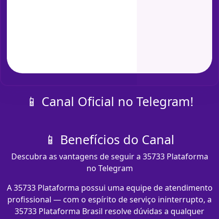
📱 Canal Oficial no Telegram!
📱 Benefícios do Canal
Descubra as vantagens de seguir a 35733 Plataforma
no Telegram
A 35733 Plataforma possui uma equipe de atendimento
profissional — com o espírito de serviço ininterrupto, a
35733 Plataforma Brasil resolve dúvidas a qualquer