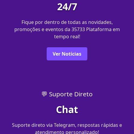
24/7
Fique por dentro de todas as novidades,
promoções e eventos da 35733 Plataforma em
tempo real!
Ver Notícias
💬 Suporte Direto
Chat
Suporte direto via Telegram, respostas rápidas e
atendimento personalizado!