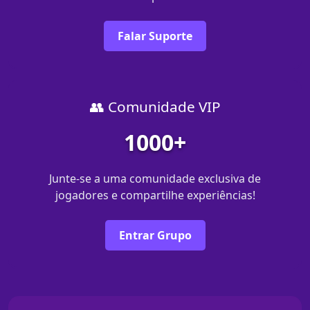
Falar Suporte
👥 Comunidade VIP
1000+
Junte-se a uma comunidade exclusiva de
jogadores e compartilhe experiências!
Entrar Grupo