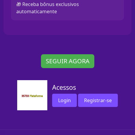
🎁 Receba bônus exclusivos
automaticamente
SEGUIR AGORA
Acessos
Login
Registrar-se