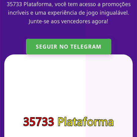
35733 Plataforma, você tem acesso a promoções
incríveis e uma experiência de jogo inigualável.
Junte-se aos vencedores agora!
SEGUIR NO TELEGRAM