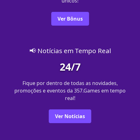
únicos!
Ver Bônus
📢 Notícias em Tempo Real
24/7
Fique por dentro de todas as novidades,
promoções e eventos da 357.Games em tempo
real!
Ver Notícias