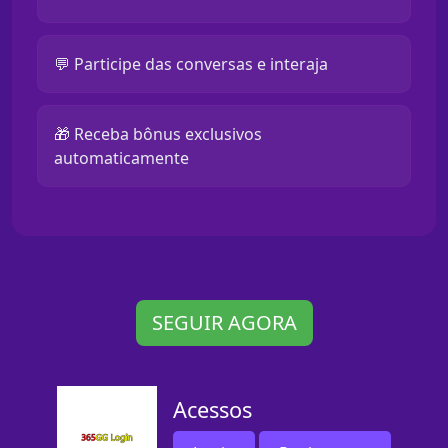
💬 Participe das conversas e interaja
🎁 Receba bônus exclusivos
automaticamente
SEGUIR AGORA
Acessos