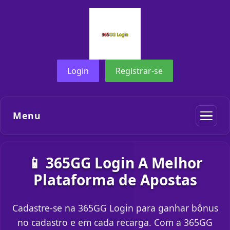
Login
Registrar-se
Menu
📱 365GG Login A Melhor
Plataforma de Apostas
Cadastre-se na 365GG Login para ganhar bônus
no cadastro e em cada recarga. Com a 365GG