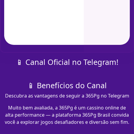
📱 Canal Oficial no Telegram!
📱 Benefícios do Canal
Descubra as vantagens de seguir a 365Pg no Telegram
Muito bem avaliada, a 365Pg é um cassino online de
alta performance — a plataforma 365Pg Brasil convida
você a explorar jogos desafiadores e diversão sem fim.