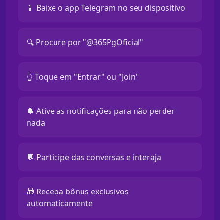
📱 Baixe o app Telegram no seu dispositivo
🔍 Procure por "@365PgOficial"
👆 Toque em "Entrar" ou "Join"
🔔 Ative as notificações para não perder
nada
💬 Participe das conversas e interaja
🎁 Receba bônus exclusivos
automaticamente