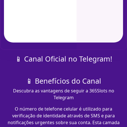
📱 Canal Oficial no Telegram!
📱 Benefícios do Canal
Descubra as vantagens de seguir a 365Slots no
Telegram
O número de telefone celular é utilizado para
verificação de identidade através de SMS e para
notificações urgentes sobre sua conta. Esta camada