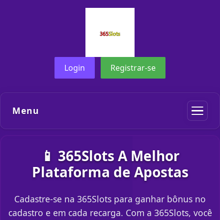
Login
Registrar-se
Menu
📱 365Slots A Melhor
Plataforma de Apostas
Cadastre-se na 365Slots para ganhar bônus no
cadastro e em cada recarga. Com a 365Slots, você