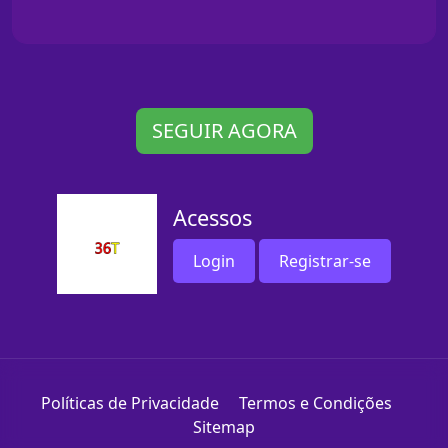
SEGUIR AGORA
Acessos
Login
Registrar-se
Políticas de Privacidade
Termos e Condições
Sitemap