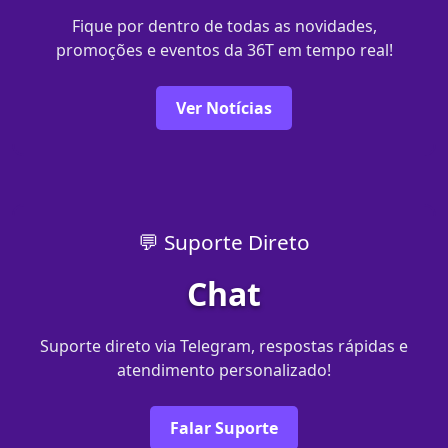
Fique por dentro de todas as novidades,
promoções e eventos da 36T em tempo real!
Ver Notícias
💬 Suporte Direto
Chat
Suporte direto via Telegram, respostas rápidas e
atendimento personalizado!
Falar Suporte