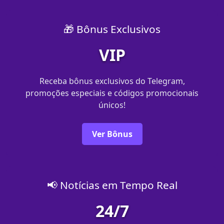
🎁 Bônus Exclusivos
VIP
Receba bônus exclusivos do Telegram,
promoções especiais e códigos promocionais
únicos!
Ver Bônus
📢 Notícias em Tempo Real
24/7