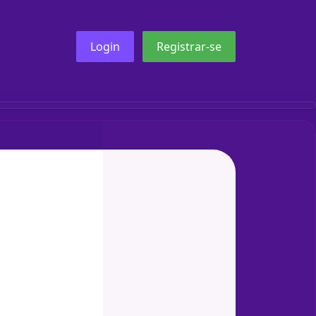
Login
Registrar-se