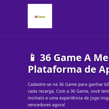
📱 36 Game A Me
Plataforma de A
Cadastre-se na 36 Game para ganhar b
cada recarga. Com a 36 Game, você te
incríveis e uma experiência de jogo inig
vencedores agora!