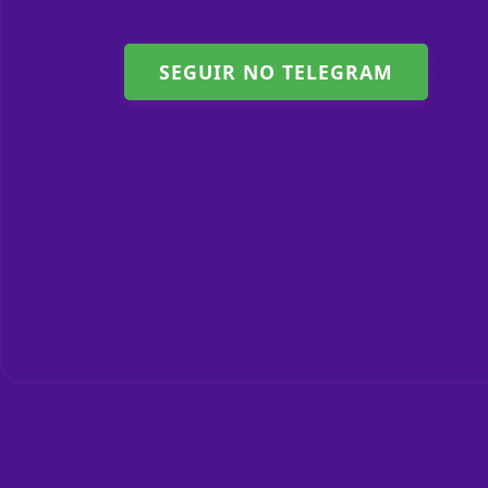
SEGUIR NO TELEGRAM