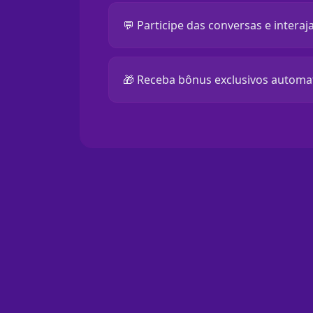
💬 Participe das conversas e interaj
🎁 Receba bônus exclusivos autom