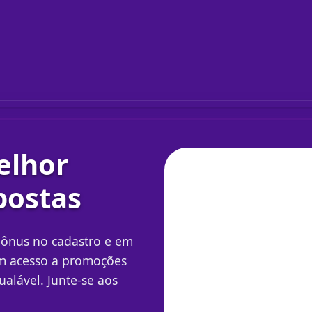
elhor
postas
bônus no cadastro e em
em acesso a promoções
ualável. Junte-se aos