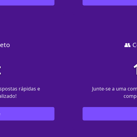
reto
👥 
t
espostas rápidas e
Junte-se a uma com
lizado!
compa
e