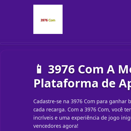
📱 3976 Com A M
Plataforma de A
Cadastre-se na 3976 Com para ganhar 
cada recarga. Com a 3976 Com, você t
incríveis e uma experiência de jogo inig
vencedores agora!