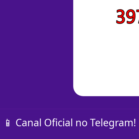
📱 Canal Oficial no Telegram!