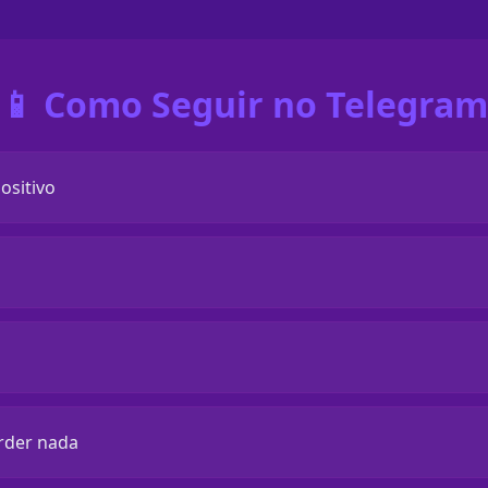
📱 Como Seguir no Telegram
ositivo
erder nada