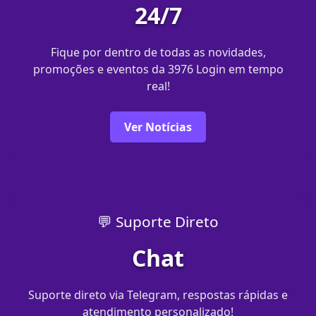
24/7
Fique por dentro de todas as novidades,
promoções e eventos da 3976 Login em tempo
real!
Ver Notícias
💬 Suporte Direto
Chat
Suporte direto via Telegram, respostas rápidas e
atendimento personalizado!