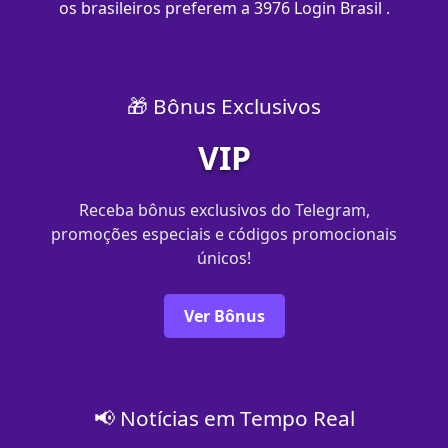
os brasileiros preferem a 3976 Login Brasil .
🎁 Bônus Exclusivos
VIP
Receba bônus exclusivos do Telegram,
promoções especiais e códigos promocionais
únicos!
Ver Bônus
📢 Notícias em Tempo Real