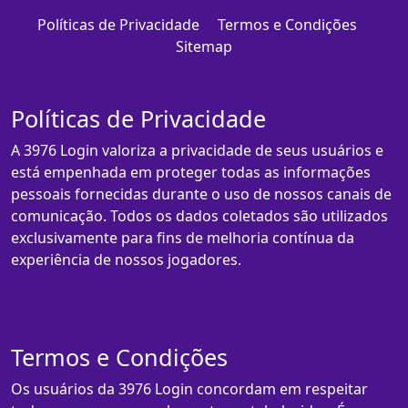
Políticas de Privacidade
Termos e Condições
Sitemap
Políticas de Privacidade
A 3976 Login valoriza a privacidade de seus usuários e
está empenhada em proteger todas as informações
pessoais fornecidas durante o uso de nossos canais de
comunicação. Todos os dados coletados são utilizados
exclusivamente para fins de melhoria contínua da
experiência de nossos jogadores.
Termos e Condições
Os usuários da 3976 Login concordam em respeitar