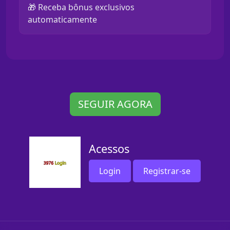
🎁 Receba bônus exclusivos
automaticamente
SEGUIR AGORA
Acessos
Login
Registrar-se