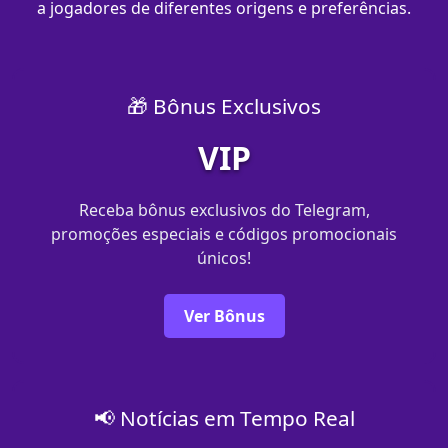
a jogadores de diferentes origens e preferências.
🎁 Bônus Exclusivos
VIP
Receba bônus exclusivos do Telegram,
promoções especiais e códigos promocionais
únicos!
Ver Bônus
📢 Notícias em Tempo Real