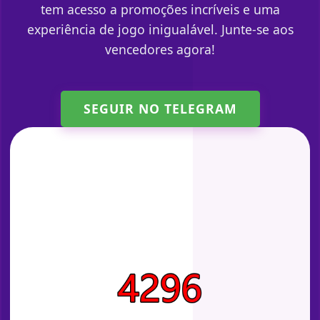
tem acesso a promoções incríveis e uma
experiência de jogo inigualável. Junte-se aos
vencedores agora!
SEGUIR NO TELEGRAM