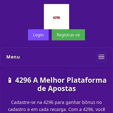
Login
Registrar-se
Menu
📱 4296 A Melhor Plataforma
de Apostas
Cadastre-se na 4296 para ganhar bônus no
cadastro e em cada recarga. Com a 4296, você