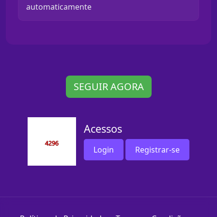
automaticamente
SEGUIR AGORA
Acessos
Login
Registrar-se