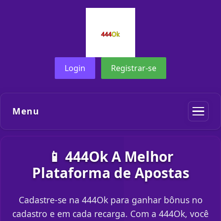
Login
Registrar-se
Menu
📱 444Ok A Melhor
Plataforma de Apostas
Cadastre-se na 444Ok para ganhar bônus no
cadastro e em cada recarga. Com a 444Ok, você