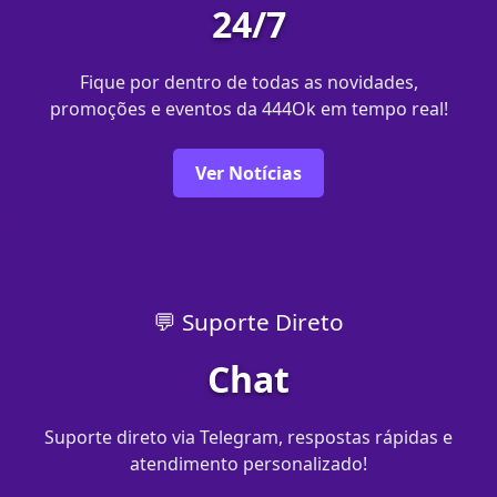
24/7
Fique por dentro de todas as novidades,
promoções e eventos da 444Ok em tempo real!
Ver Notícias
💬 Suporte Direto
Chat
Suporte direto via Telegram, respostas rápidas e
atendimento personalizado!