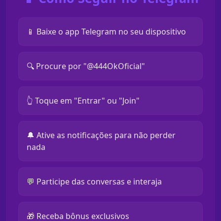
📱 Baixe o app Telegram no seu dispositivo
🔍 Procure por "@444OkOficial"
👆 Toque em "Entrar" ou "Join"
🔔 Ative as notificações para não perder
nada
💬 Participe das conversas e interaja
🎁 Receba bônus exclusivos