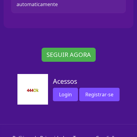
automaticamente
SEGUIR AGORA
Acessos
Login
Registrar-se