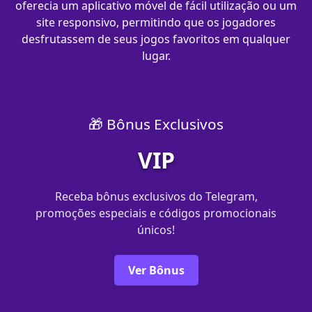
oferecia um aplicativo móvel de fácil utilização ou um
site responsivo, permitindo que os jogadores
desfrutassem de seus jogos favoritos em qualquer
lugar.
🎁 Bônus Exclusivos
VIP
Receba bônus exclusivos do Telegram,
promoções especiais e códigos promocionais
únicos!
Ver Bônus