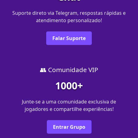
Suporte direto via Telegram, respostas rápidas e
atendimento personalizado!
Falar Suporte
👥 Comunidade VIP
1000+
Junte-se a uma comunidade exclusiva de
jogadores e compartilhe experiências!
Entrar Grupo