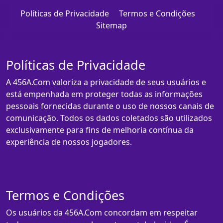
Políticas de Privacidade
Termos e Condições
Sitemap
Políticas de Privacidade
A 456A.Com valoriza a privacidade de seus usuários e
está empenhada em proteger todas as informações
pessoais fornecidas durante o uso de nossos canais de
comunicação. Todos os dados coletados são utilizados
exclusivamente para fins de melhoria contínua da
experiência de nossos jogadores.
Termos e Condições
Os usuários da 456A.Com concordam em respeitar