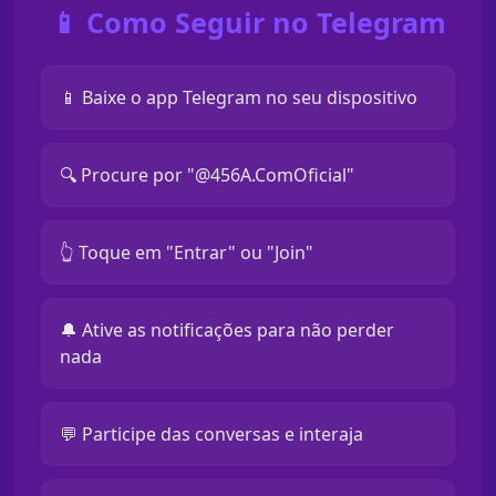
📱 Como Seguir no Telegram
📱 Baixe o app Telegram no seu dispositivo
🔍 Procure por "@456A.ComOficial"
👆 Toque em "Entrar" ou "Join"
🔔 Ative as notificações para não perder
nada
💬 Participe das conversas e interaja