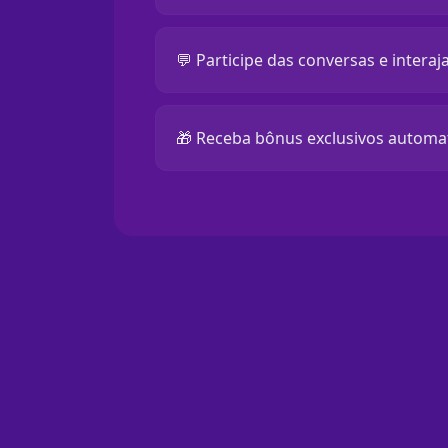
💬 Participe das conversas e interaj
🎁 Receba bônus exclusivos autom