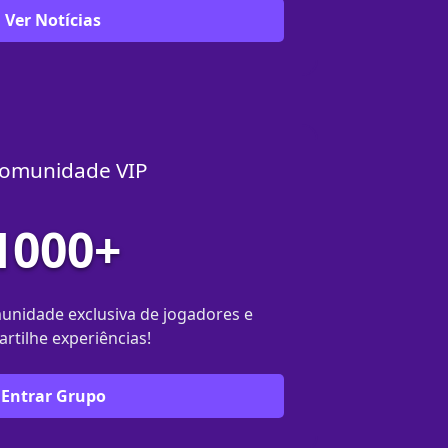
Ver Notícias
Comunidade VIP
1000+
unidade exclusiva de jogadores e
rtilhe experiências!
Entrar Grupo