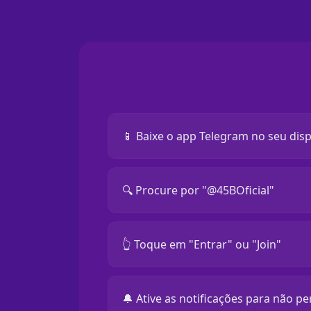
📱 Baixe o app Telegram no seu disp
🔍 Procure por "@45BOficial"
👆 Toque em "Entrar" ou "Join"
🔔 Ative as notificações para não p