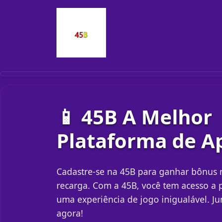
📱 45B A Melhor
Plataforma de A
Cadastre-se na 45B para ganhar bônus 
recarga. Com a 45B, você tem acesso a 
uma experiência de jogo inigualável. J
agora!