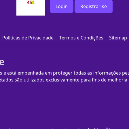
Login
Registrar-se
Políticas de Privacidade
Termos e Condições
Sitemap
de
ios e está empenhada em proteger todas as informações pe
tados são utilizados exclusivamente para fins de melhoria