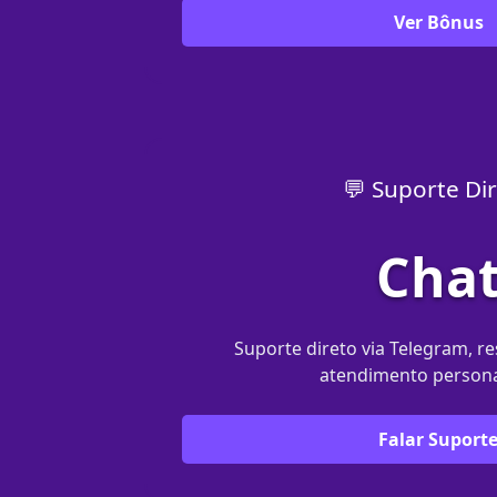
Ver Bônus
💬 Suporte Di
Cha
Suporte direto via Telegram, r
atendimento persona
Falar Suport