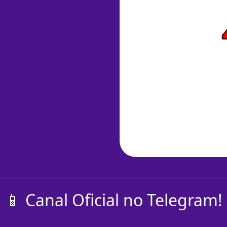
📱 Canal Oficial no Telegram!