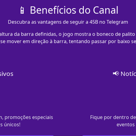
📱 Benefícios do Canal
Descubra as vantagens de seguir a 45B no Telegram
altura da barra definidas, o jogo mostra o boneco de palito
se mover em direção à barra, tentando passar por baixo se
sivos
📢 Notí
m, promoções especiais
Fique por dentro d
s únicos!
eventos