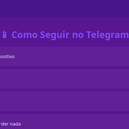
📱 Como Seguir no Telegram
ositivo
erder nada