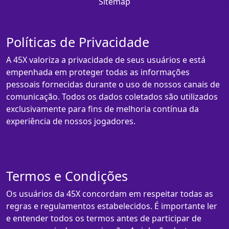
Sitemap
Políticas de Privacidade
A 45X valoriza a privacidade de seus usuários e está
empenhada em proteger todas as informações
pessoais fornecidas durante o uso de nossos canais de
comunicação. Todos os dados coletados são utilizados
exclusivamente para fins de melhoria contínua da
experiência de nossos jogadores.
Termos e Condições
Os usuários da 45X concordam em respeitar todas as
regras e regulamentos estabelecidos. É importante ler
e entender todos os termos antes de participar de