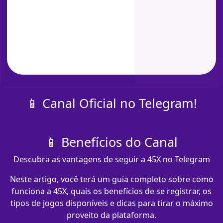
📱 Canal Oficial no Telegram!
📱 Benefícios do Canal
Descubra as vantagens de seguir a 45X no Telegram
Neste artigo, você terá um guia completo sobre como
funciona a 45X, quais os benefícios de se registrar, os
tipos de jogos disponíveis e dicas para tirar o máximo
proveito da plataforma.