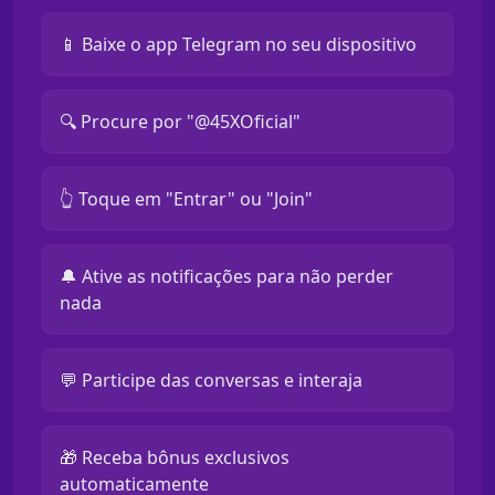
📱 Baixe o app Telegram no seu dispositivo
🔍 Procure por "@45XOficial"
👆 Toque em "Entrar" ou "Join"
🔔 Ative as notificações para não perder
nada
💬 Participe das conversas e interaja
🎁 Receba bônus exclusivos
automaticamente