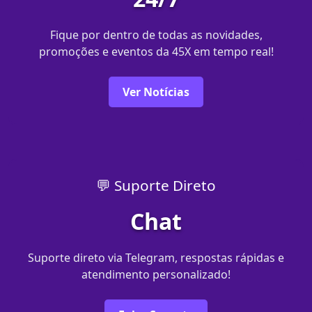
Fique por dentro de todas as novidades,
promoções e eventos da 45X em tempo real!
Ver Notícias
💬 Suporte Direto
Chat
Suporte direto via Telegram, respostas rápidas e
atendimento personalizado!