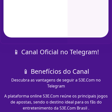
📱 Canal Oficial no Telegram!
📱 Benefícios do Canal
Descubra as vantagens de seguir a 53E.Com no
Telegram
A plataforma online 53E.Com reúne os principais jogos
de apostas, sendo o destino ideal para os fãs do
entretenimento da 53E.Com Brasil .