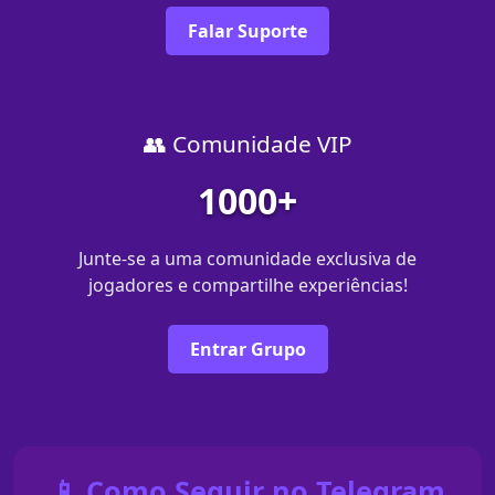
Falar Suporte
👥 Comunidade VIP
1000+
Junte-se a uma comunidade exclusiva de
jogadores e compartilhe experiências!
Entrar Grupo
📱 Como Seguir no Telegram