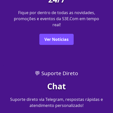
Fique por dentro de todas as novidades,
promoções e eventos da 53E.Com em tempo
real!
Ver Notícias
💬 Suporte Direto
Chat
Suporte direto via Telegram, respostas rápidas e
atendimento personalizado!