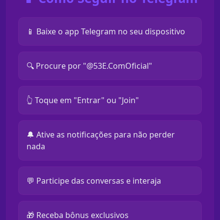
📱 Baixe o app Telegram no seu dispositivo
🔍 Procure por "@53E.ComOficial"
👆 Toque em "Entrar" ou "Join"
🔔 Ative as notificações para não perder
nada
💬 Participe das conversas e interaja
🎁 Receba bônus exclusivos