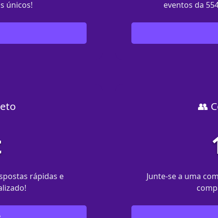
s únicos!
eventos da 55
reto
👥 
t
espostas rápidas e
Junte-se a uma com
lizado!
compa
e