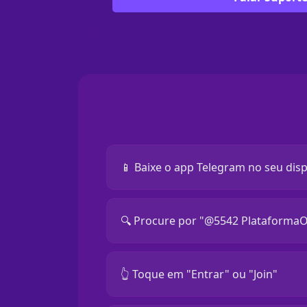
📱 Baixe o app Telegram no seu disp
🔍 Procure por "@5542 PlataformaOf
👆 Toque em "Entrar" ou "Join"