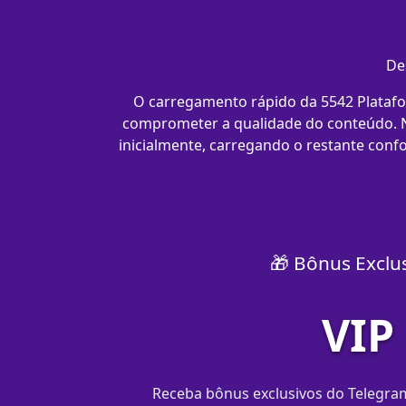
De
O carregamento rápido da 5542 Plataf
comprometer a qualidade do conteúdo. N
inicialmente, carregando o restante con
🎁 Bônus Exclu
VIP
Receba bônus exclusivos do Telegra