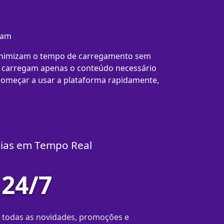
ram
minimizam o tempo de carregamento sem
e carregam apenas o conteúdo necessário
começar a usar a plataforma rapidamente,
cias em Tempo Real
24/7
e todas as novidades, promoções e