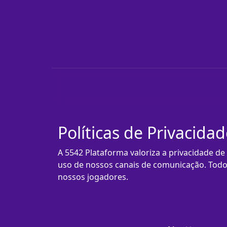
Políticas de Privacida
A 5542 Plataforma valoriza a privacidade d
uso de nossos canais de comunicação. Todos
nossos jogadores.