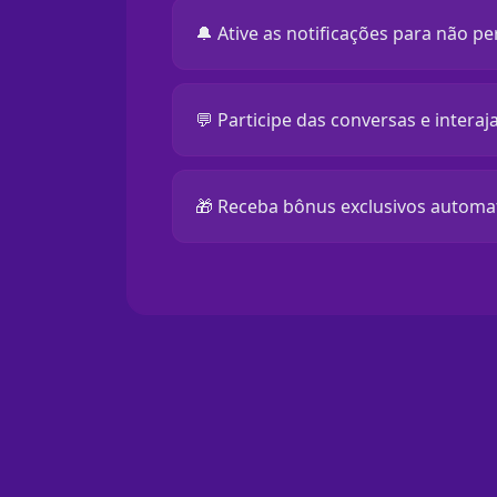
🔔 Ative as notificações para não p
💬 Participe das conversas e interaj
🎁 Receba bônus exclusivos autom