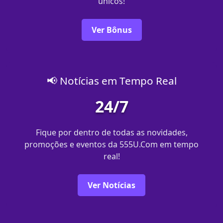
únicos!
Ver Bônus
📢 Notícias em Tempo Real
24/7
Fique por dentro de todas as novidades,
promoções e eventos da 555U.Com em tempo
real!
Ver Notícias