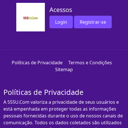
Acessos
Login
Registrar-se
Políticas de Privacidade
Termos e Condições
Sitemap
Políticas de Privacidade
A 555U.Com valoriza a privacidade de seus usuários e
está empenhada em proteger todas as informações
pessoais fornecidas durante o uso de nossos canais de
comunicação. Todos os dados coletados são utilizados