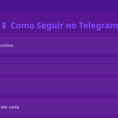
📱 Como Seguir no Telegram
ositivo
erder nada