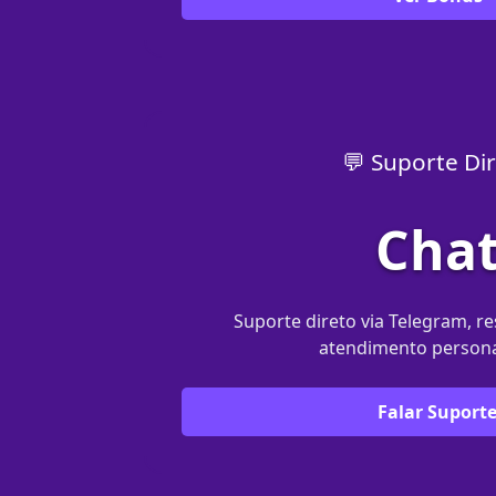
💬 Suporte Di
Cha
Suporte direto via Telegram, r
atendimento persona
Falar Suport