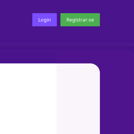
Login
Registrar-se