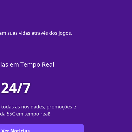
am suas vidas através dos jogos.
cias em Tempo Real
24/7
e todas as novidades, promoções e
 da 55C em tempo real!
Ver Notícias