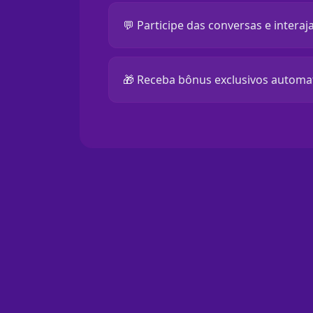
💬 Participe das conversas e interaj
🎁 Receba bônus exclusivos autom