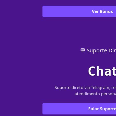
Ver Bônus
💬 Suporte Di
Cha
Suporte direto via Telegram, r
atendimento persona
Falar Suport