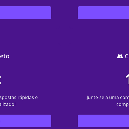
reto
👥 
t
espostas rápidas e
Junte-se a uma com
lizado!
compa
e