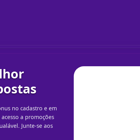
lhor
postas
ônus no cadastro e em
m acesso a promoções
ualável. Junte-se aos