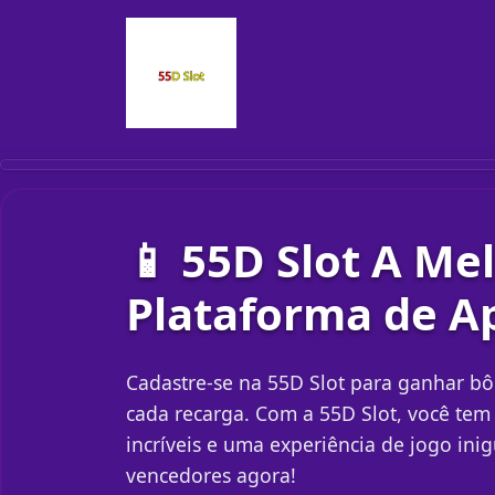
📱 55D Slot A Me
Plataforma de A
Cadastre-se na 55D Slot para ganhar b
cada recarga. Com a 55D Slot, você te
incríveis e uma experiência de jogo inig
vencedores agora!