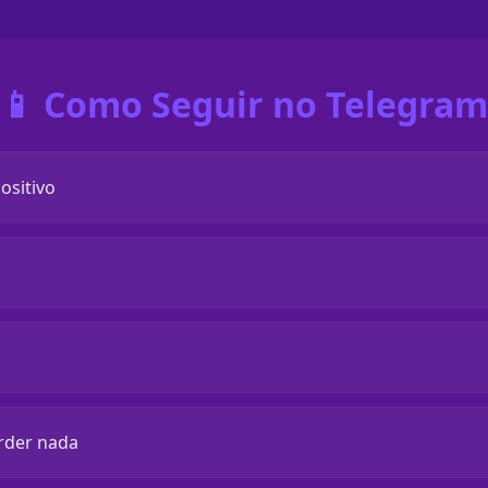
📱 Como Seguir no Telegram
ositivo
erder nada