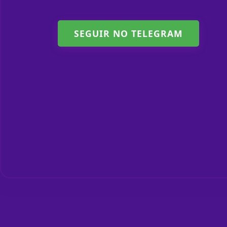
SEGUIR NO TELEGRAM