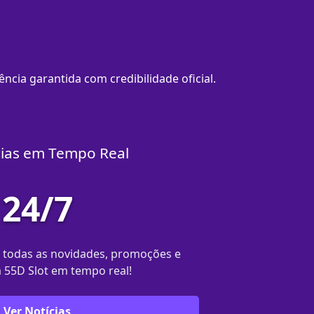
cia garantida com credibilidade oficial.
cias em Tempo Real
24/7
e todas as novidades, promoções e
 55D Slot em tempo real!
Ver Notícias